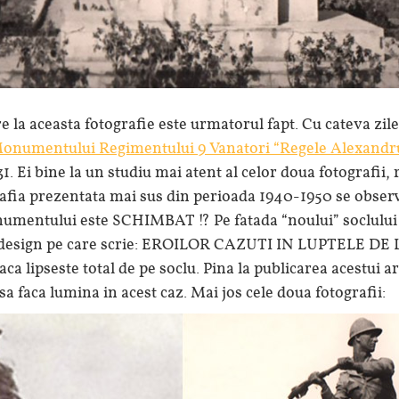
re la aceasta fotografie este urmatorul fapt. Cu cateva zil
onumentului Regimentului 9 Vanatori “Regele Alexandru 
1. Ei bine la un studiu mai atent al celor doua fotografii
afia prezentata mai sus din perioada 1940-1950 se observ
umentului este SCHIMBAT !? Pe fatada “noului” soclului 
 design pe care scrie: EROILOR CAZUTI IN LUPTELE DE
aca lipseste total de pe soclu. Pina la publicarea acestui a
a faca lumina in acest caz. Mai jos cele doua fotografii: