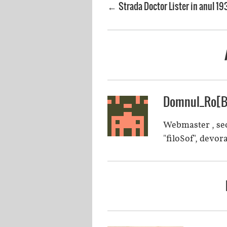
Strada Doctor Lister in anul 19
←
Domnul_Ro[B
Webmaster , seo
"filoSof", devora