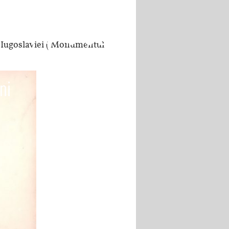
 Iugoslaviei ( Monumentul
ni