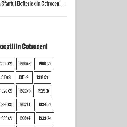
 Sfantul Elefterie din Cotroceni
→
ocatii in Cotroceni
1890
(2)
1900
(6)
1906
(2)
1910
(3)
1917
(2)
1918
(2)
1920
(2)
1922
(1)
1929
(1)
1930
(3)
1932
(4)
1934
(2)
1935
(2)
1938
(4)
1939
(4)