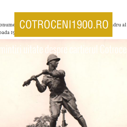
Monumentul Regimentului 9 Vanatori Regele Alexandru al
rioada 1940-1950. Fotografia mai jos:
mintiri uitate despre cartierul Cotroce