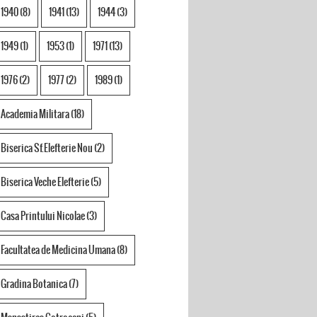
1940
(8)
1941
(13)
1944
(3)
1949
(1)
1953
(1)
1971
(13)
1976
(2)
1977
(2)
1989
(1)
Academia Militara
(18)
Biserica Sf.Elefterie Nou
(2)
Biserica Veche Elefterie
(5)
Casa Printului Nicolae
(3)
Facultatea de Medicina Umana
(8)
Gradina Botanica
(7)