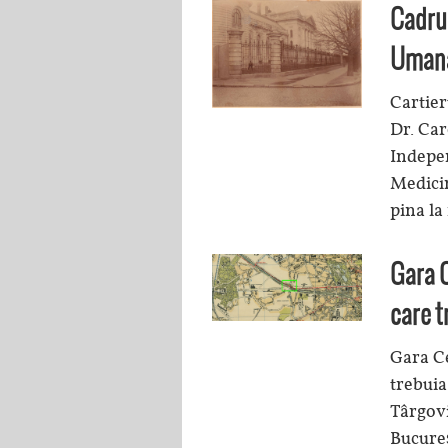
Cadru 
Umana
Cartier
Dr. Car
Indepen
Medici
pina la
Gara C
care t
Gara Ce
trebuia
Târgovi
Bucureş