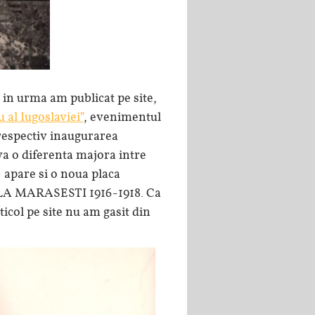
e in urma am publicat pe site,
al Iugoslaviei”
, evenimentul
, respectiv inaugurarea
a o diferenta majora intre
apare si o noua placa
 LA MARASESTI 1916-1918. Ca
rticol pe site nu am gasit din