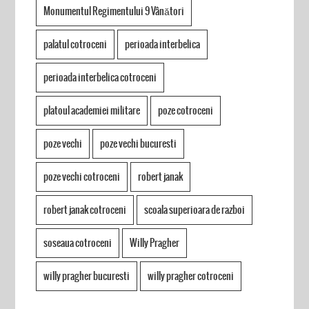
Monumentul Regimentului 9 Vânători
palatul cotroceni
perioada interbelica
perioada interbelica cotroceni
platoul academiei militare
poze cotroceni
poze vechi
poze vechi bucuresti
poze vechi cotroceni
robert janak
robert janak cotroceni
scoala superioara de razboi
soseaua cotroceni
Willy Pragher
willy pragher bucuresti
willy pragher cotroceni