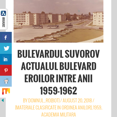
BULEVARDUL SUVOROV
ACTUALUL BULEVARD
EROILOR INTRE ANII
1959-1962
BY
DOMNUL_RO[BOT]
/
AUGUST 20, 2018
/
[MATERIALE CLASIFICATE IN ORDINEA ANILOR]
,
1959
,
ACADEMIA MILITARA