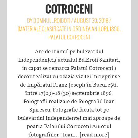
COTROCENI
BY
DOMNUL_RO[BOT]
/
AUGUST 30, 2018
/
[MATERIALE CLASIFICATE IN ORDINEA ANILOR]
,
1896
,
PALATUL COTROCENI
Arc de triumf pe bulevardul
Independenţei,( actualul Bd.Eroii Sanitari,
in capat se remarca Palatul Cotroceni )
decor realizat cu ocazia vizitei întreprinse
de Impăratul Franz Joseph în Bucureşti,
între 17(29)-18 (30) septembrie 1896.
Fotografii realizate de fotograful Ioan
Spirescu. Fotografie facuta tot pe
bulevardul Independentei mai aproape de
poarta Palatului Cotroceni Autorul
fotografiilor : Ioan…
[read more]