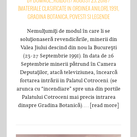
BY
DOMNUL_RO[BOT]
/
AUGUST 23, 2018
/
[MATERIALE CLASIFICATE IN ORDINEA ANILOR]
,
1991
,
GRADINA BOTANICA
,
POVESTI SI LEGENDE
Nemulţumiţi de modul în care li se
soluţionaseră revendicările, minerii din
Valea Jiului descind din nou la Bucureşti
(23-27 Septembrie 1991). In data de 26
Septembrie minerii pătrund în Camera
Deputaţilor, atacă televiziunea, încearcă
fortarea intrării in Palatul Cotroceni. (se
arunca cu “incendiare” spre una din portile
Palatului Cotroceni mai precis intrarea
dinspre Gradina Botanică)….
[read more]