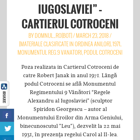
IUGOSLAVIEI” –
CARTIERUL COTROCENI
BY
DOMNUL_RO[BOT]
/
MARCH 23, 2018
/
[MATERIALE CLASIFICATE IN ORDINEA ANILOR]
,
1971
,
MONUMENTUL REG.9 VANATORI
,
PODUL COTROCENI
Poza realizata in Cartierul Cotroceni de
catre Robert Janak in anul 1971. Lângă
podul Cotroceni se află Monumentul
Regimentului 9 Vânători “Regele
Alexandru al Iugoslaviei” (sculptor
Spiridon Georgescu – autor al
Monumentului Eroilor din Arma Geniului,
binecunoscutul ”Leu”), dezvelit la 22 mai
1931, în prezenţa regelui Carol al II-lea.