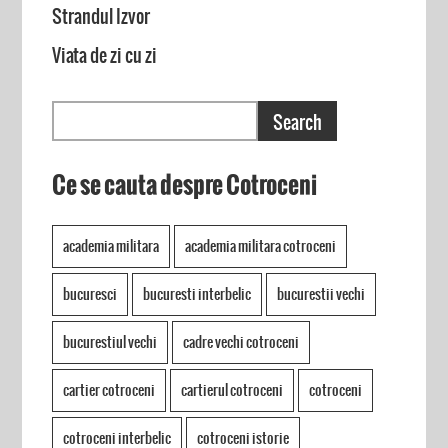
Strandul Izvor
Viata de zi cu zi
Ce se cauta despre Cotroceni
academia militara
academia militara cotroceni
bucuresci
bucuresti interbelic
bucurestii vechi
bucurestiul vechi
cadre vechi cotroceni
cartier cotroceni
cartierul cotroceni
cotroceni
cotroceni interbelic
cotroceni istorie