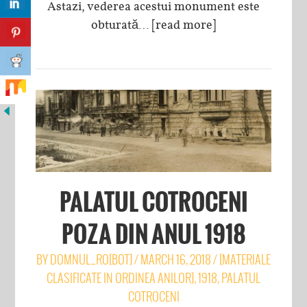
Astazi, vederea acestui monument este
obturată…
[read more]
PALATUL COTROCENI
POZA DIN ANUL 1918
BY
DOMNUL_RO[BOT]
/
MARCH 16, 2018
/
[MATERIALE
CLASIFICATE IN ORDINEA ANILOR]
,
1918
,
PALATUL
COTROCENI