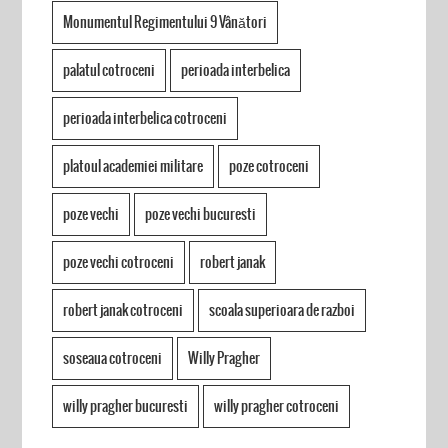
Monumentul Regimentului 9 Vânători
palatul cotroceni
perioada interbelica
perioada interbelica cotroceni
platoul academiei militare
poze cotroceni
poze vechi
poze vechi bucuresti
poze vechi cotroceni
robert janak
robert janak cotroceni
scoala superioara de razboi
soseaua cotroceni
Willy Pragher
willy pragher bucuresti
willy pragher cotroceni