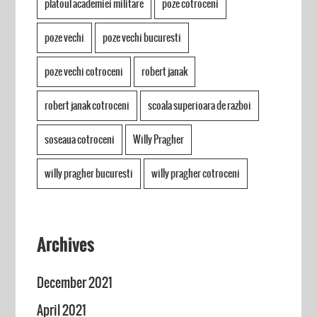
platoul academiei militare
poze cotroceni
poze vechi
poze vechi bucuresti
poze vechi cotroceni
robert janak
robert janak cotroceni
scoala superioara de razboi
soseaua cotroceni
Willy Pragher
willy pragher bucuresti
willy pragher cotroceni
Archives
December 2021
April 2021