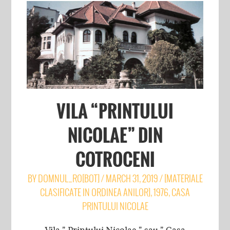
VILA “PRINTULUI
NICOLAE” DIN
COTROCENI
BY
DOMNUL_RO[BOT]
/
MARCH 31, 2019
/
[MATERIALE
CLASIFICATE IN ORDINEA ANILOR]
,
1976
,
CASA
PRINTULUI NICOLAE