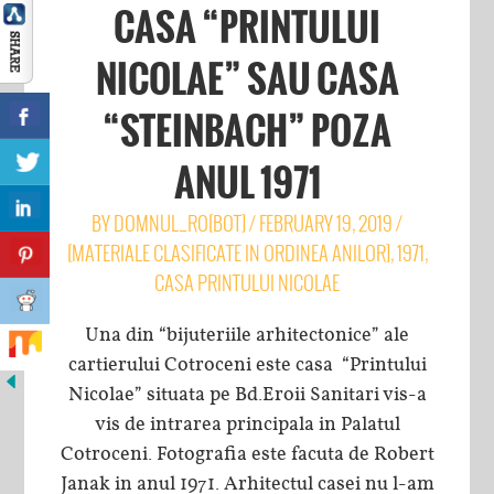
CASA “PRINTULUI
NICOLAE” SAU CASA
“STEINBACH” POZA
ANUL 1971
BY
DOMNUL_RO[BOT]
/
FEBRUARY 19, 2019
/
[MATERIALE CLASIFICATE IN ORDINEA ANILOR]
,
1971
,
CASA PRINTULUI NICOLAE
Una din “bijuteriile arhitectonice” ale
cartierului Cotroceni este casa “Printului
Nicolae” situata pe Bd.Eroii Sanitari vis-a
vis de intrarea principala in Palatul
Cotroceni. Fotografia este facuta de Robert
Janak in anul 1971. Arhitectul casei nu l-am