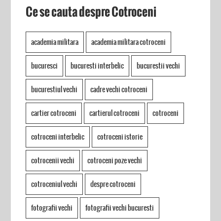
Ce se cauta despre Cotroceni
academia militara
academia militara cotroceni
bucuresci
bucuresti interbelic
bucurestii vechi
bucurestiul vechi
cadre vechi cotroceni
cartier cotroceni
cartierul cotroceni
cotroceni
cotroceni interbelic
cotroceni istorie
cotrocenii vechi
cotroceni poze vechi
cotroceniul vechi
despre cotroceni
fotografii vechi
fotografii vechi bucuresti