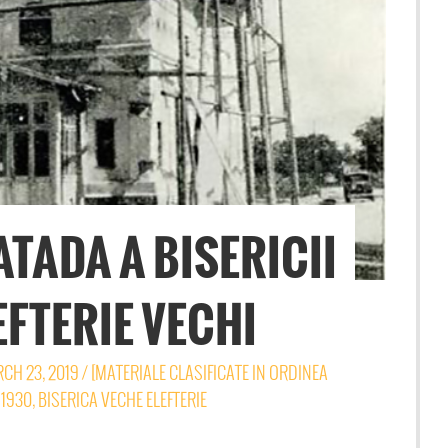
ATADA A BISERICII
EFTERIE VECHI
CH 23, 2019
/
[MATERIALE CLASIFICATE IN ORDINEA
,
1930
,
BISERICA VECHE ELEFTERIE