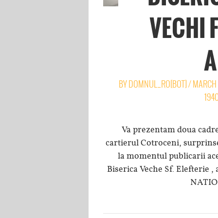
VECHI 
A
BY
DOMNUL_RO[BOT]
/
MARCH 
194
Va prezentam doua cadre i
cartierul Cotroceni, surprins
la momentul publicarii ace
Biserica Veche Sf. Elefterie 
NATIO