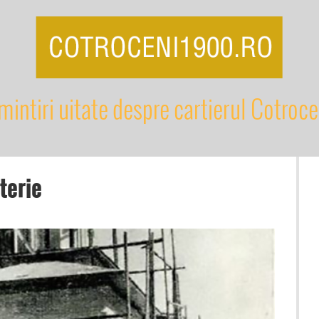
mintiri uitate despre cartierul Cotroce
terie