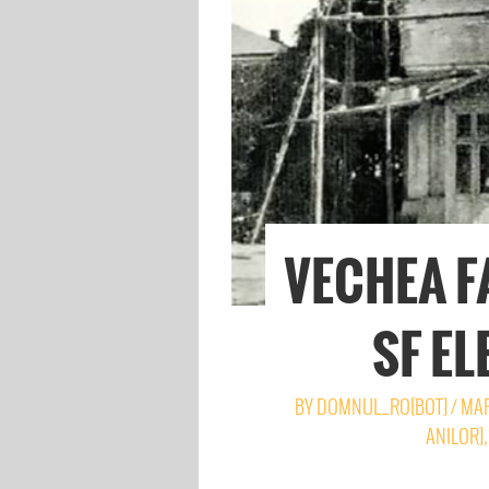
VECHEA F
SF EL
BY
DOMNUL_RO[BOT]
/
MAR
ANILOR]