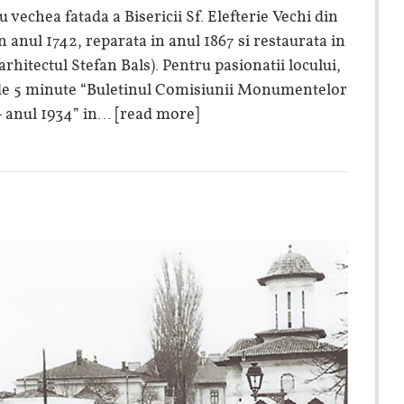
 vechea fatada a Bisericii Sf. Elefterie Vechi din
in anul 1742, reparata in anul 1867 si restaurata in
rhitectul Stefan Bals). Pentru pasionatii locului,
a de 5 minute “Buletinul Comisiunii Monumentelor
– anul 1934” in…
[read more]