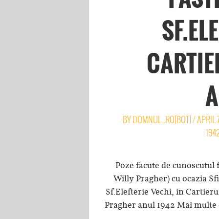
SF.ELE
CARTIE
A
BY
DOMNUL_RO[BOT]
/
APRIL 
194
Poze facute de cunoscutul 
Willy Pragher) cu ocazia Sfi
Sf.Elefterie Vechi, in Cartier
Pragher anul 1942 Mai multe de