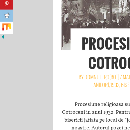
PROCESI
COTROC
BY
DOMNUL_RO[BOT]
/
MAR
ANILOR]
,
1932
,
BISE
Procesiune religioasa surp
Cotroceni in anul 1932. Pentru
bisericii (aflata pe locul de “
noastre. Autorul pozei ne