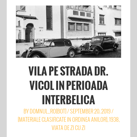
VILA PE STRADA DR.
VICOL IN PERIOADA
INTERBELICA
BY
DOMNUL_RO[BOT]
/
SEPTEMBER 20, 2019
/
[MATERIALE CLASIFICATE IN ORDINEA ANILOR]
,
1938
,
VIATA DE ZI CU ZI