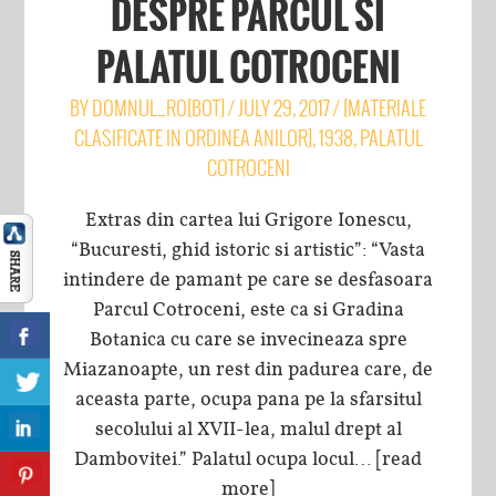
DESPRE PARCUL SI
PALATUL COTROCENI
BY
DOMNUL_RO[BOT]
/
JULY 29, 2017
/
[MATERIALE
CLASIFICATE IN ORDINEA ANILOR]
,
1938
,
PALATUL
COTROCENI
Extras din cartea lui Grigore Ionescu,
“Bucuresti, ghid istoric si artistic”: “Vasta
intindere de pamant pe care se desfasoara
Parcul Cotroceni, este ca si Gradina
Botanica cu care se invecineaza spre
Miazanoapte, un rest din padurea care, de
aceasta parte, ocupa pana pe la sfarsitul
secolului al XVII-lea, malul drept al
Dambovitei.” Palatul ocupa locul…
[read
more]