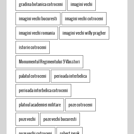
gradina botanica cotroceni
imagini vechi
imagini vechi bucuresti
imagini vechi cotroceni
imagini vechi romania
imagini vechi willy pragher
istorie cotroceni
Monumentul Regimentului 9 Vânători
palatul cotroceni
perioada interbelica
perioada interbelica cotroceni
platoul academiei militare
poze cotroceni
poze vechi
poze vechi bucuresti
poze vechi cotroceni
robert janak