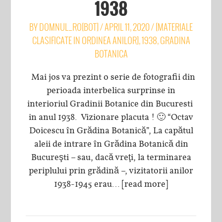
1938
BY
DOMNUL_RO[BOT]
/
APRIL 11, 2020
/
[MATERIALE
CLASIFICATE IN ORDINEA ANILOR]
,
1938
,
GRADINA
BOTANICA
Mai jos va prezint o serie de fotografii din
perioada interbelica surprinse in
interioriul Gradinii Botanice din Bucuresti
in anul 1938. Vizionare placuta ! 🙂 “Octav
Doicescu în Grădina Botanică”, La capătul
aleii de intrare în Grădina Botanică din
Bucureşti – sau, dacă vreţi, la terminarea
periplului prin grădină –, vizitatorii anilor
1938-1945 erau…
[read more]