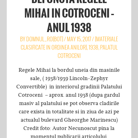
MIHAI IN COTROCENI –
ANUL 1938
BY
DOMNUL_RO[BOT]
/
MAY 15, 2017
/
[MATERIALE
CLASIFICATE IN ORDINEA ANILOR]
,
1938
,
PALATUL
COTROCENI
Regele Mihai la bordul uneia din masinile
sale, ( 1938/1939 Lincoln-Zephyr
Convertible) in interiorul gradinii Palatului
Cotroceni – aprox. anul 1938 (dupa gardul
masiv al palatului se pot observa cladirile
care exista in totalitate si in ziua de azi pe
actualul bulevard Gheorghe Marinescu)
Credit foto: Autor Necunoscut pina la
momentul publicarii articolului.