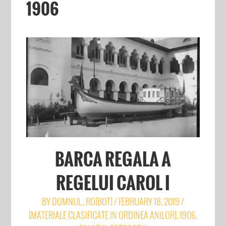
1906
BARCA REGALA A
REGELUI CAROL I
BY
DOMNUL_RO[BOT]
/
FEBRUARY 18, 2019
/
[MATERIALE CLASIFICATE IN ORDINEA ANILOR]
,
1906
,