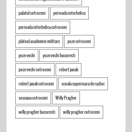
palatul cotroceni
perioada interbelica
perioada interbelica cotroceni
platoul academiei militare
poze cotroceni
poze vechi
poze vechi bucuresti
poze vechi cotroceni
robert janak
robert janak cotroceni
scoala superioara de razboi
soseaua cotroceni
Willy Pragher
willy pragher bucuresti
willy pragher cotroceni