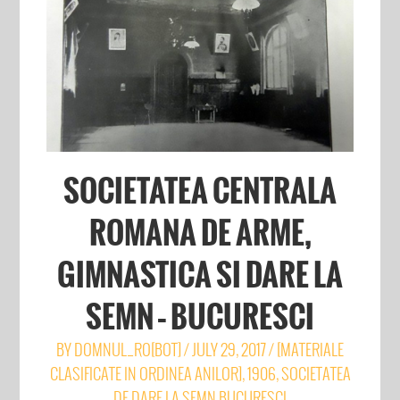
SOCIETATEA CENTRALA
ROMANA DE ARME,
GIMNASTICA SI DARE LA
SEMN – BUCURESCI
BY
DOMNUL_RO[BOT]
/
JULY 29, 2017
/
[MATERIALE
CLASIFICATE IN ORDINEA ANILOR]
,
1906
,
SOCIETATEA
DE DARE LA SEMN BUCURESCI