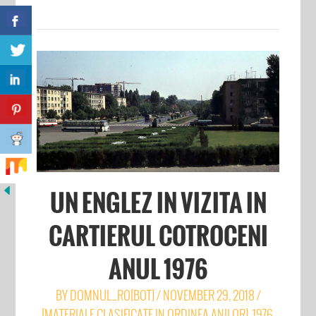
UN ENGLEZ IN VIZITA IN
CARTIERUL COTROCENI
ANUL 1976
BY
DOMNUL_RO[BOT]
/
NOVEMBER 29, 2018
/
[MATERIALE CLASIFICATE IN ORDINEA ANILOR]
,
1976
,