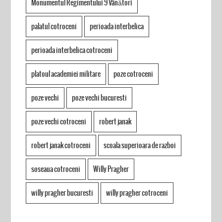
Monumentul Regimentului 9 Vânători
palatul cotroceni
perioada interbelica
perioada interbelica cotroceni
platoul academiei militare
poze cotroceni
poze vechi
poze vechi bucuresti
poze vechi cotroceni
robert janak
robert janak cotroceni
scoala superioara de razboi
soseaua cotroceni
Willy Pragher
willy pragher bucuresti
willy pragher cotroceni