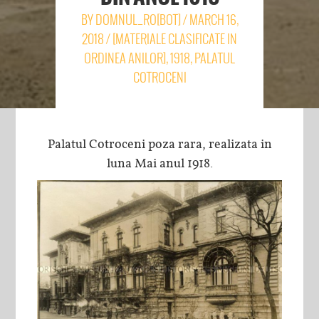
BY
DOMNUL_RO[BOT]
/
MARCH 16,
2018
/
[MATERIALE CLASIFICATE IN
ORDINEA ANILOR]
,
1918
,
PALATUL
COTROCENI
Palatul Cotroceni poza rara, realizata in
luna Mai anul 1918.