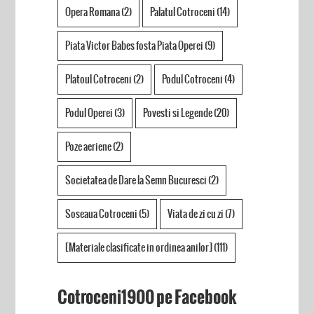
Opera Romana
(2)
Palatul Cotroceni
(14)
Piata Victor Babes fosta Piata Operei
(9)
Platoul Cotroceni
(2)
Podul Cotroceni
(4)
Podul Operei
(3)
Povesti si Legende
(20)
Poze aeriene
(2)
Societatea de Dare la Semn Bucuresci
(2)
Soseaua Cotroceni
(5)
Viata de zi cu zi
(7)
[Materiale clasificate in ordinea anilor]
(111)
Cotroceni1900 pe Facebook