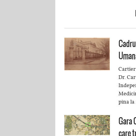
Cadru 
Umana
Cartier
Dr. Car
Indepen
Medici
pina la
Gara C
care t