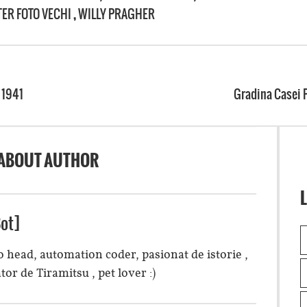
TER FOTO VECHI
,
WILLY PRAGHER
 1941
Gradina Casei P
ABOUT AUTHOR
L
ot]
 head, automation coder, pasionat de istorie ,
tor de Tiramitsu , pet lover :)