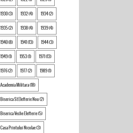
1930
(3)
1932
(4)
1934
(2)
1935
(2)
1938
(4)
1939
(4)
1940
(8)
1941
(13)
1944
(3)
1949
(1)
1953
(1)
1971
(13)
1976
(2)
1977
(2)
1989
(1)
Academia Militara
(18)
Biserica Sf.Elefterie Nou
(2)
Biserica Veche Elefterie
(5)
Casa Printului Nicolae
(3)