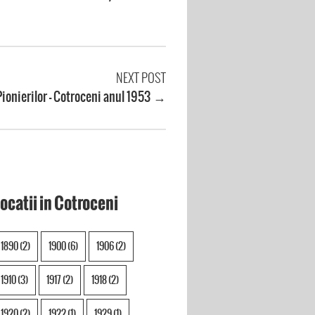
NEXT POST
ionierilor – Cotroceni anul 1953
→
ocatii in Cotroceni
1890
(2)
1900
(6)
1906
(2)
1910
(3)
1917
(2)
1918
(2)
1920
(2)
1922
(1)
1929
(1)