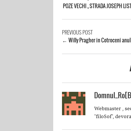
POZE VECHI
,
STRADA JOSEPH LIS
PREVIOUS POST
Willy Pragher in Cotroceni anul
←
Domnul_Ro[B
Webmaster , seo
"filoSof", devora