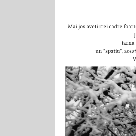
Mai jos aveti trei cadre foar
iarna 
A
un “spatiu”, aces
V