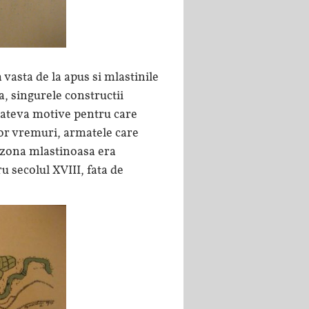
 vasta de la apus si mlastinile
a, singurele constructii
 cateva motive pentru care
lor vremuri, armatele care
, zona mlastinoasa era
u secolul XVIII, fata de