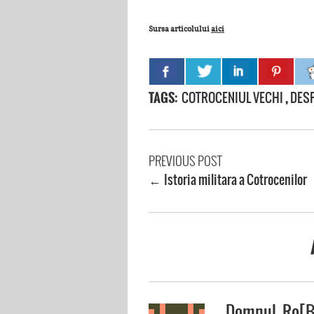
Sursa articolului
aici
TAGS:
COTROCENIUL VECHI
,
DES
PREVIOUS POST
Istoria militara a Cotrocenilor
←
Domnul_Ro[B