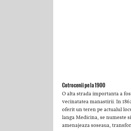
Cotrocenii pe la 1900
O alta strada importanta a fo
vecinatatea manastirii. In 186
oferit un teren pe actualul lo
langa Medicina, se numeste si 
amenajeaza soseaua, transform