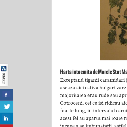
Harta intocmita de Marele Stat Ma
Exceptand tiganii caramidari (
aseaza aici cativa bulgari zarz
majoritatea erau rude sau apr
Cotroceni, cei ce isi ridicau 
foarte lung, in intervalul caru
acest fel au aparut mai toate 
incepe a se imbunatatii, astfe