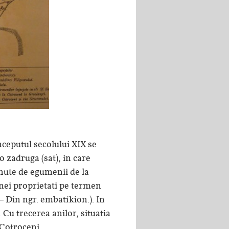
nceputul secolului XIX se
o zadruga (sat), in care
inute de egumenii de la
unei proprietati pe termen
– Din ngr. embatíkion.). In
 Cu trecerea anilor, situatia
 Cotroceni.