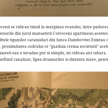
ocenii se ridicau timid la marginea orasului, intre padurea
renurile din jurul manastirii Cotroceni apartineau acestei
libele tiganilor caramidari din lunca Dambovitei.Existau
i: proximitatea codrului ce “gazduia crema societatii” ace
anesti sau o invadau pur si simplu, isi ridicau aici tabara
nefiind canalizat, lipsa drumurilor si distanta mare, pentr