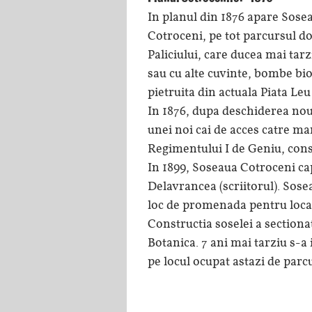
In planul din 1876 apare Sosea
Cotroceni, pe tot parcursul do
Paliciului, care ducea mai ta
sau cu alte cuvinte, bombe biol
pietruita din actuala Piata Le
In 1876, dupa deschiderea nou
unei noi cai de acces catre ma
Regimentului I de Geniu, con
In 1899, Soseaua Cotroceni ca
Delavrancea (scriitorul). Sose
loc de promenada pentru local
Constructia soselei a sectiona
Botanica. 7 ani mai tarziu s-a 
pe locul ocupat astazi de parcu