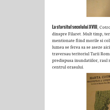
La sfarsitul secolului XVIII
, Cotr
dinspre Filaret. Mult timp, te
mentionate fiind morile si co
lumea se ferea sa se aseze aic
traversau teritoriul Tarii Rom
predispusa inundatiilor, raul 
centrul orasului.