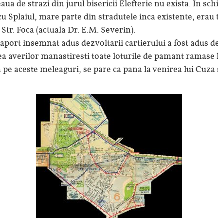
aua de strazi din jurul bisericii Elefterie nu exista. In sch
cu Splaiul, mare parte din stradutele inca existente, erau 
 Str. Foca (actuala Dr. E.M. Severin).
aport insemnat adus dezvoltarii cartierului a fost adus d
a averilor manastiresti toate loturile de pamant ramase l
pe aceste meleaguri, se pare ca pana la venirea lui Cuza s