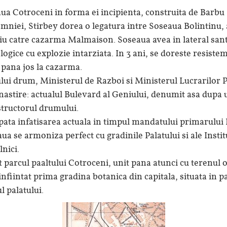
ua Cotroceni in forma ei incipienta, construita de Barbu 
mniei, Stirbey dorea o legatura intre Soseaua Bolintinu, 
rziu catre cazarma Malmaison. Soseaua avea in lateral san
ogice cu explozie intarziata. In 3 ani, se doreste resistem
u pana jos la cazarma.
lui drum, Ministerul de Razboi si Ministerul Lucrarilor 
nastire: actualul Bulevard al Geniului, denumit asa dupa 
structorul drumului.
pata infatisarea actuala in timpul mandatului primarului
aua se armoniza perfect cu gradinile Palatului si ale Inst
nici.
t parcul paaltului Cotroceni, unit pana atunci cu terenul 
infiintat prima gradina botanica din capitala, situata in p
l palatului.