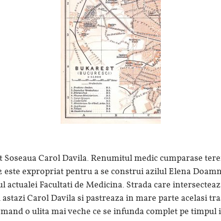
st Soseaua Carol Davila. Renumitul medic cumparase teren
2 este expropriat pentru a se construi azilul Elena Doamn
cul actualei Facultati de Medicina. Strada care intersectea
astazi Carol Davila si pastreaza in mare parte acelasi tras
and o ulita mai veche ce se infunda complet pe timpul i