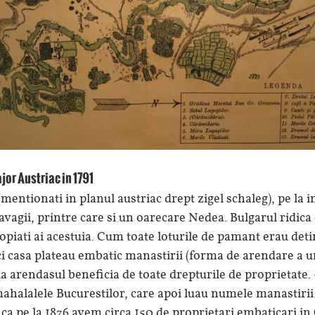
jor Austriac in 1791
mentionati in planul austriac drept zigel schaleg), pe la i
avagii, printre care si un oarecare Nedea. Bulgarul ridica 
opiati ai acestuia. Cum toate loturile de pamant erau det
aici casa plateau embatic manastirii (forma de arendare a 
ia arendasul beneficia de toate drepturile de proprietate. 
mahalalele Bucurestilor, care apoi luau numele manastirii.
l ca pe la 1876 avem circa 150 de proprietari embaticari in