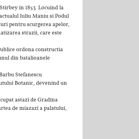
Stirbey in 1853. Locuind la
actualul Iuliu Maniu si Podul
turi pentru scurgerea apelor,
atizarea strazii, care este
Publice ordona constructia
unul din batalioanele
 Barbu Stefanescu
itutului Botanic, devenind un
ocupat astazi de Gradina
artea de miazazi a palatului,