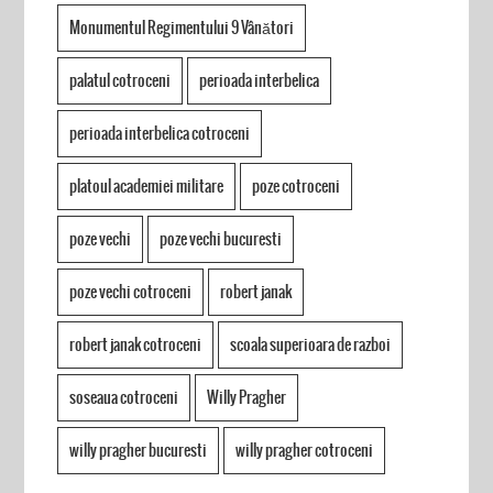
Monumentul Regimentului 9 Vânători
palatul cotroceni
perioada interbelica
perioada interbelica cotroceni
platoul academiei militare
poze cotroceni
poze vechi
poze vechi bucuresti
poze vechi cotroceni
robert janak
robert janak cotroceni
scoala superioara de razboi
soseaua cotroceni
Willy Pragher
willy pragher bucuresti
willy pragher cotroceni