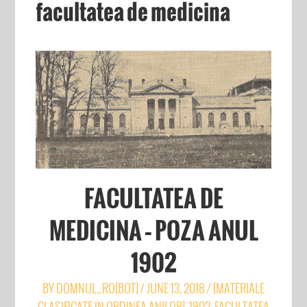
facultatea de medicina
FACULTATEA DE
MEDICINA – POZA ANUL
1902
BY
DOMNUL_RO[BOT]
/
JUNE 13, 2018
/
[MATERIALE
CLASIFICATE IN ORDINEA ANILOR]
,
1902
,
FACULTATEA