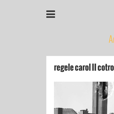
A
regele carol II cotr