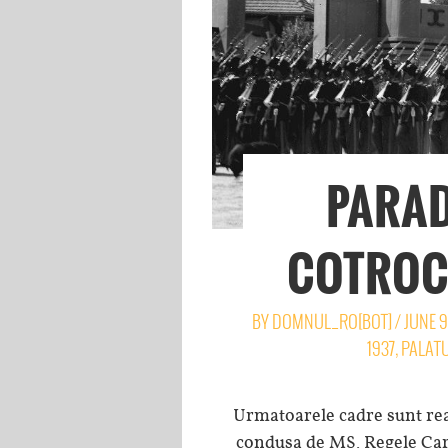
PARAD
COTROCE
BY
DOMNUL_RO[BOT]
/
JUNE 9
1937
,
PALAT
Urmatoarele cadre sunt real
condusa de MS. Regele Carol 