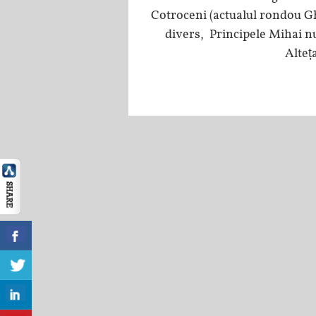
Cotroceni (actualul rondou G
divers, Principele Mihai nu
Alteț