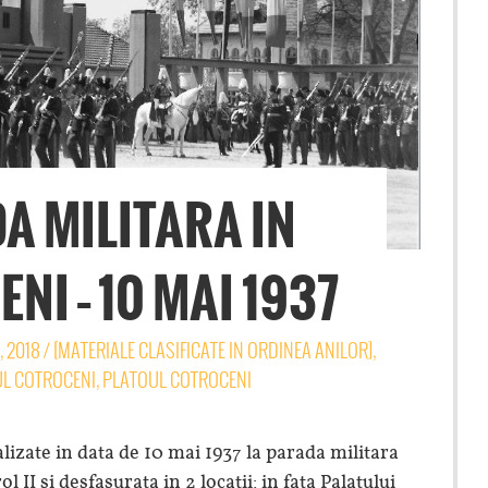
A MILITARA IN
NI – 10 MAI 1937
, 2018
/
[MATERIALE CLASIFICATE IN ORDINEA ANILOR]
,
UL COTROCENI
,
PLATOUL COTROCENI
izate in data de 10 mai 1937 la parada militara
II si desfasurata in 2 locatii: in fata Palatului