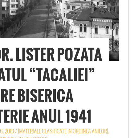
R. LISTER POZATA
ATUL “TACALIEI”
RE BISERICA
TERIE ANUL 1941
6, 2019
/
[MATERIALE CLASIFICATE IN ORDINEA ANILOR]
,