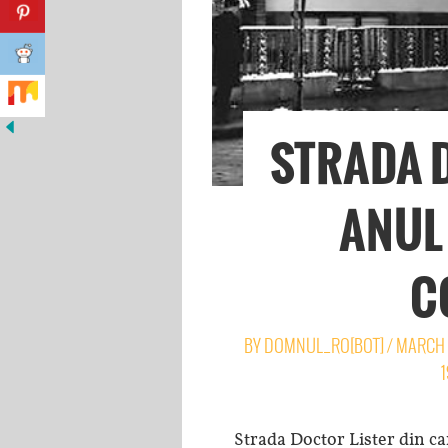
STRADA D
ANUL 
C
BY
DOMNUL_RO[BOT]
/
MARCH 
1
Strada Doctor Lister din car