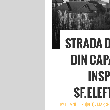
STRADA D
DIN CAP
INSP
SF.ELEF
BY
DOMNUL_RO[BOT]
/
MARCH 