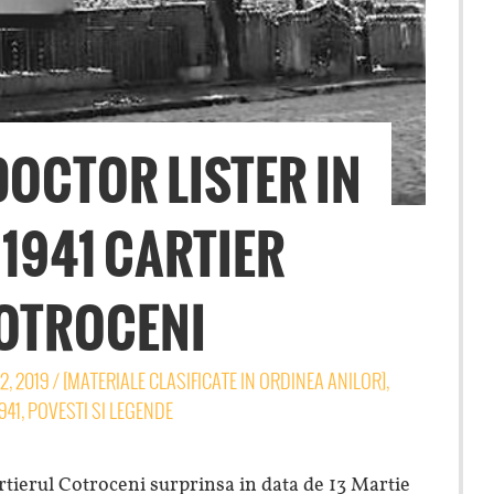
OCTOR LISTER IN
1941 CARTIER
OTROCENI
2, 2019
/
[MATERIALE CLASIFICATE IN ORDINEA ANILOR]
,
941
,
POVESTI SI LEGENDE
tierul Cotroceni surprinsa in data de 13 Martie