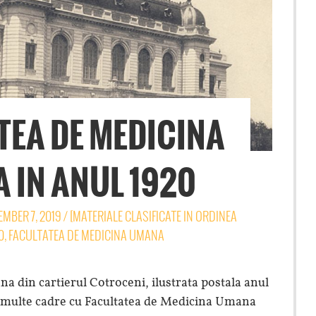
TEA DE MEDICINA
 IN ANUL 1920
EMBER 7, 2019
/
[MATERIALE CLASIFICATE IN ORDINEA
0
,
FACULTATEA DE MEDICINA UMANA
 din cartierul Cotroceni, ilustrata postala anul
i multe cadre cu Facultatea de Medicina Umana