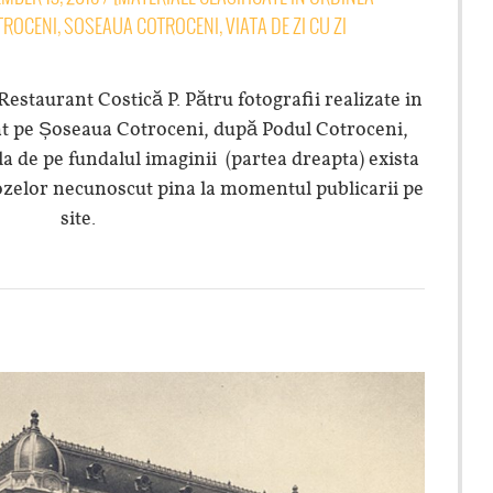
TROCENI
,
SOSEAUA COTROCENI
,
VIATA DE ZI CU ZI
estaurant Costică P. Pătru fotografii realizate in
at pe Șoseaua Cotroceni, după Podul Cotroceni,
la de pe fundalul imaginii (partea dreapta) exista
 pozelor necunoscut pina la momentul publicarii pe
site.