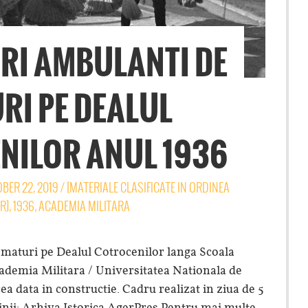
RI AMBULANTI DE
RI PE DEALUL
NILOR ANUL 1936
BER 22, 2019
/
[MATERIALE CLASIFICATE IN ORDINEA
R]
,
1936
,
ACADEMIA MILITARA
maturi pe Dealul Cotrocenilor langa Scoala
ademia Militara / Universitatea Nationala de
cea data in constructie. Cadru realizat in ziua de 5
nii: Arhiva Istorica AgerPres Pentru mai multe