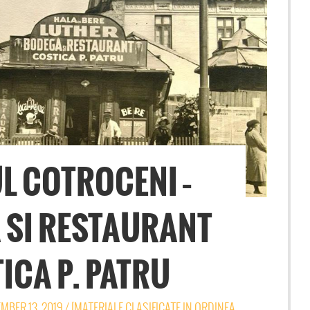
L COTROCENI –
 SI RESTAURANT
ICA P. PATRU
MBER 13, 2019
/
[MATERIALE CLASIFICATE IN ORDINEA