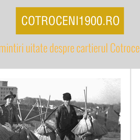
mintiri uitate despre cartierul Cotroce