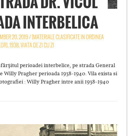
STRADA DR. VICOL
ADA INTERBELICA
MBER 20, 2019
/
[MATERIALE CLASIFICATE IN ORDINEA
LOR]
,
1938
,
VIATA DE ZI CU ZI
fârşitul perioadei interbelice, pe strada General
de Willy Pragher perioada 1938-1940. Vila exista si
fotografiei : Willy Pragher intre anii 1938-1940