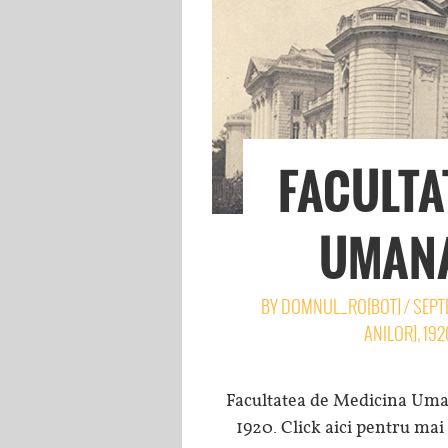
FACULTA
UMANA
BY
DOMNUL_RO[BOT]
/
SEPT
ANILOR]
,
192
Facultatea de Medicina Umana
1920. Click aici pentru ma