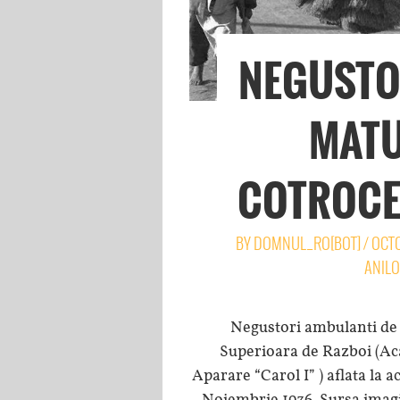
NEGUSTO
MATU
COTROCE
BY
DOMNUL_RO[BOT]
/
OCTO
ANILO
Negustori ambulanti de 
Superioara de Razboi (Ac
Aparare “Carol I” ) aflata la a
Noiembrie 1936. Sursa imagi