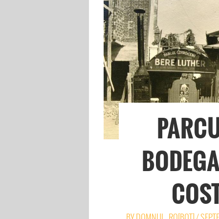
PARCU
BODEGA
COST
BY
DOMNUL_RO[BOT]
/
SEPTE